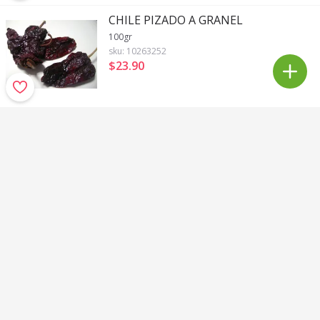
CHILE PIZADO A GRANEL
100gr
sku:
10263252
$23
.
90