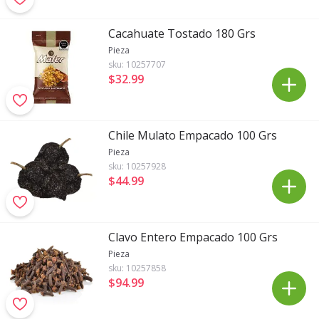
Cacahuate Tostado 180 Grs
Pieza
sku:
10257707
$32
.
99
Chile Mulato Empacado 100 Grs
Pieza
sku:
10257928
$44
.
99
Clavo Entero Empacado 100 Grs
Pieza
sku:
10257858
$94
.
99