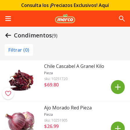
Consulta los ¡Preciazos Exclusivos! Aquí
Condimentos
(9)
Filtrar (
0
)
Chile Cascabel A Granel Kilo
Pieza
sku:
10251720
$69
.
80
Ajo Morado Red Pieza
Pieza
sku:
10251905
$26
.
99