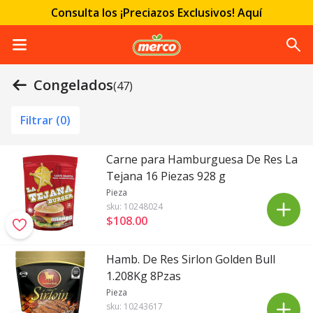
Consulta los ¡Preciazos Exclusivos! Aquí
Congelados
(47)
Filtrar (
0
)
Carne para Hamburguesa De Res La
Tejana 16 Piezas 928 g
Pieza
sku:
10248024
$108
.
00
Hamb. De Res Sirlon Golden Bull
1.208Kg 8Pzas
Pieza
sku:
10243617