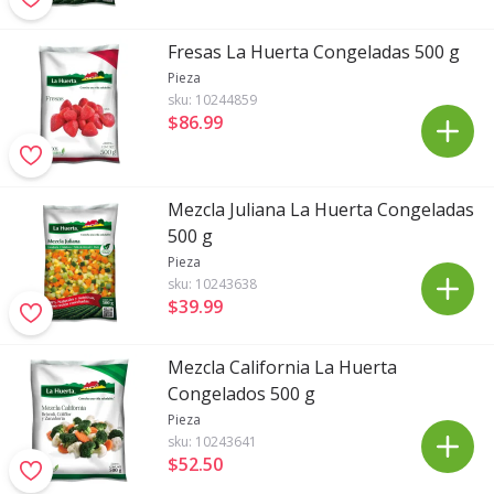
Fresas La Huerta Congeladas 500 g
Pieza
sku:
10244859
$86
.
99
Mezcla Juliana La Huerta Congeladas
500 g
Pieza
sku:
10243638
$39
.
99
Mezcla California La Huerta
Congelados 500 g
Pieza
sku:
10243641
$52
.
50