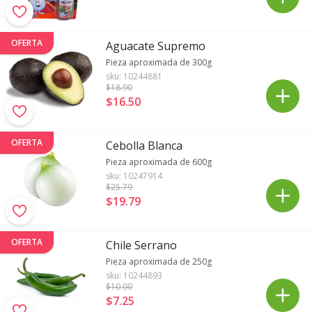
OFERTA
Aguacate Supremo
Pieza aproximada de 300g
sku:
10244881
$18
.90
$16
.
50
OFERTA
Cebolla Blanca
Pieza aproximada de 600g
sku:
10247914
$25
.79
$19
.
79
OFERTA
Chile Serrano
Pieza aproximada de 250g
sku:
10244893
$10
.00
$7
.
25