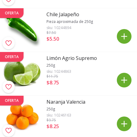
OFERTA
Chile Jalapeño
Pieza aproximada de 250g
sku:
10244894
$7
.50
$5
.
50
OFERTA
Limón Agrio Supremo
250g
sku:
10244863
$11
.75
$8
.
75
OFERTA
Naranja Valencia
250g
sku:
10246163
$9
.75
$8
.
25