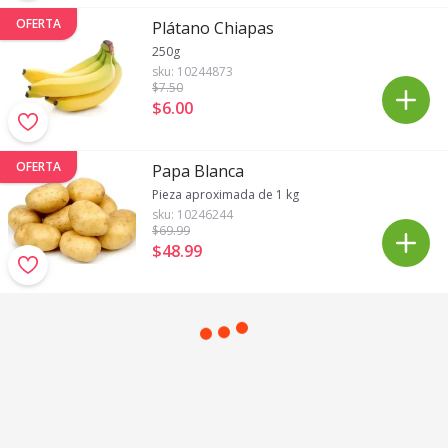
OFERTA
Plátano Chiapas
250g
sku:
10244873
$7
.50
$6
.
00
OFERTA
Papa Blanca
Pieza aproximada de 1 kg
sku:
10246244
$69
.99
$48
.
99