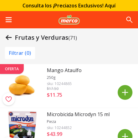
Consulta los ¡Preciazos Exclusivos! Aquí
Frutas y Verduras
(71)
Filtrar (
0
)
OFERTA
Mango Ataulfo
250g
sku:
10244865
$17
.50
$11
.
75
Microbicida Microdyn 15 ml
Pieza
sku:
10244852
$43
.
99