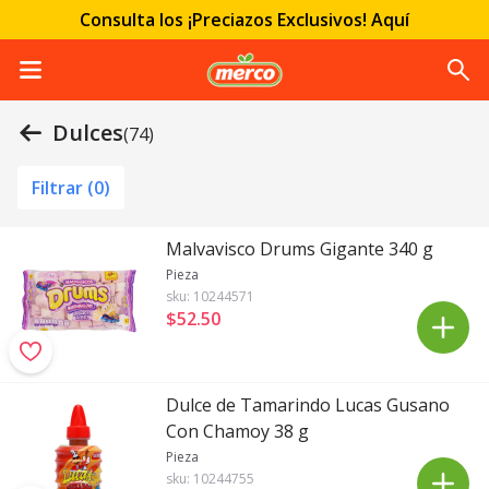
Consulta los ¡Preciazos Exclusivos! Aquí
Dulces
(74)
Filtrar (
0
)
Malvavisco Drums Gigante 340 g
Pieza
sku:
10244571
$52
.
50
Dulce de Tamarindo Lucas Gusano
Con Chamoy 38 g
Pieza
sku:
10244755