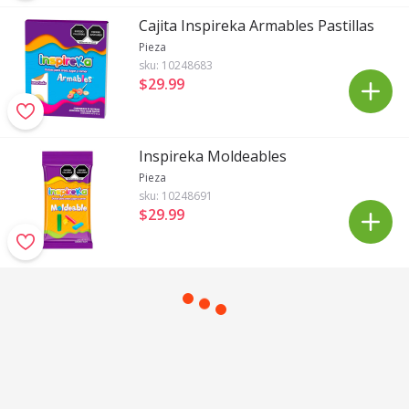
Cajita Inspireka Armables Pastillas
Pieza
sku:
10248683
$29
.
99
Inspireka Moldeables
Pieza
sku:
10248691
$29
.
99