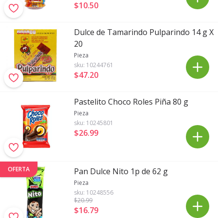
$10
.
50
Dulce de Tamarindo Pulparindo 14 g X
20
Pieza
sku:
10244761
$47
.
20
Pastelito Choco Roles Piña 80 g
Pieza
sku:
10245801
$26
.
99
OFERTA
Pan Dulce Nito 1p de 62 g
Pieza
sku:
10248556
$20
.99
$16
.
79