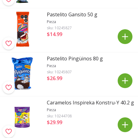
Pastelito Gansito 50 g
Pieza
sku:
10245827
$14
.
99
Pastelito Pingüinos 80 g
Pieza
sku:
10245807
$26
.
99
Caramelos Inspireka Konstru-Y 40.2 g
Pieza
sku:
10244708
$29
.
99