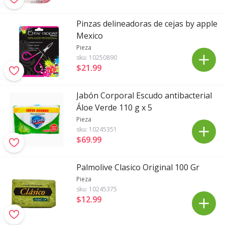
Pinzas delineadoras de cejas by apple
Mexico
Pieza
sku:
10250890
$21
.
99
Jabón Corporal Escudo antibacterial
Áloe Verde 110 g x 5
Pieza
sku:
10245351
$69
.
99
Palmolive Clasico Original 100 Gr
Pieza
sku:
10245375
$12
.
99