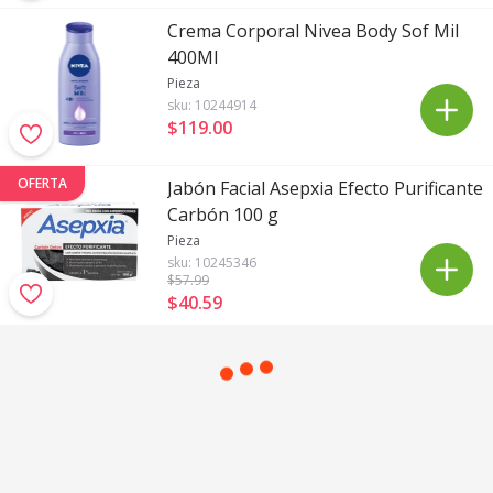
Crema Corporal Nivea Body Sof Mil
400Ml
Pieza
sku:
10244914
$119
.
00
OFERTA
Jabón Facial Asepxia Efecto Purificante
Carbón 100 g
Pieza
sku:
10245346
$57
.99
$40
.
59