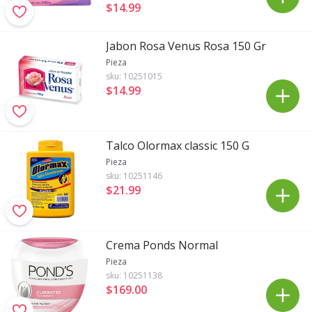
$14
.
99
Jabon Rosa Venus Rosa 150 Gr
Pieza
sku:
10251015
$14
.
99
Talco Olormax classic 150 G
Pieza
sku:
10251146
$21
.
99
Crema Ponds Normal
Pieza
sku:
10251138
$169
.
00