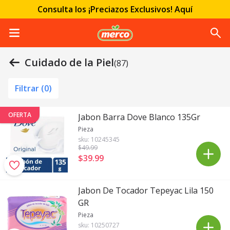
Consulta los ¡Preciazos Exclusivos! Aquí
Cuidado de la Piel
(87)
Filtrar (
0
)
OFERTA
Jabon Barra Dove Blanco 135Gr
Pieza
sku:
10245345
$49
.99
$39
.
99
Jabon De Tocador Tepeyac Lila 150
GR
Pieza
sku:
10250727