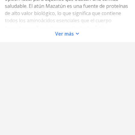
saludable. El atún Mazatún es una fuente de proteínas
de alto valor biológico, lo que significa que contiene
todos los aminoácidos esenciales que el cuerpo
necesita para funcionar correctamente. Está
Ver
más
enriquecido con vitaminas y minerales, como hierro,
zinc, magnesio y vitamina B12, lo que lo hace una
excelente opción para aquellos que buscan una comida
nutritiva. El aceite de soya sin aditivos añade un sabor
suave y saludable al atún Mazatún, lo que lo hace una
excelente opción para aquellos que buscan una comida
saludable y sabrosa. El atún Mazatún es una excelente
opción para aquellos que buscan una comida saludable
y nutritiva. Es una fuente de proteínas de alto valor
biológico, enriquecida con vitaminas y minerales, y con
aceite de soya sin aditivos para un sabor suave y
saludable. El atún Mazatún es una excelente opción
para aquellos que buscan una comida saludable y
nutritiva.