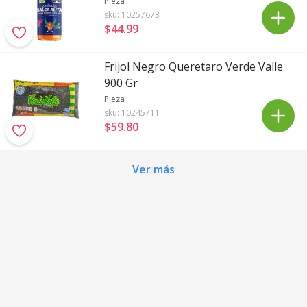
Pieza
sku:
10257673
$44
.
99
Frijol Negro Queretaro Verde Valle
900 Gr
Pieza
sku:
10245711
$59
.
80
Ver más