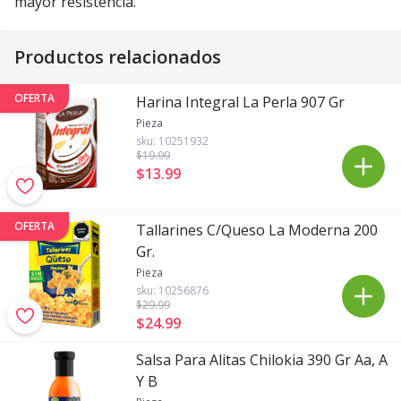
mayor resistencia.
Productos relacionados
OFERTA
Harina Integral La Perla 907 Gr
Pieza
sku:
10251932
$19
.99
$13
.
99
OFERTA
Tallarines C/Queso La Moderna 200
Gr.
Pieza
sku:
10256876
$29
.99
$24
.
99
Salsa Para Alitas Chilokia 390 Gr Aa, A
Y B