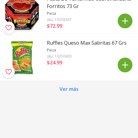
Forritos 73 Gr
Pieza
sku:
10258367
$72
.
99
Ruffles Queso Max Sabritas 67 Grs
Pieza
sku:
10250403
$24
.
99
Ver más