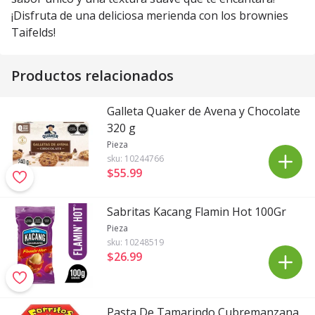
¡Disfruta de una deliciosa merienda con los brownies
Taifelds!
Productos relacionados
Galleta Quaker de Avena y Chocolate
320 g
Pieza
sku:
10244766
$55
.
99
Sabritas Kacang Flamin Hot 100Gr
Pieza
sku:
10248519
$26
.
99
Pasta De Tamarindo Cubremanzana