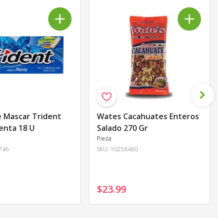
 Mascar Trident
Wates Cacahuates Enteros
enta 18 U
Salado 270 Gr
Pieza
746
SKU:
10258480
$23
.
99