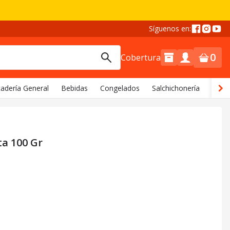
Síguenos en:
0
Cobertura
adería General
Bebidas
Congelados
Salchichonería
Comi
a 100 Gr