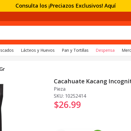
Consulta los ¡Preciazos Exclusivos! Aquí
escados
Lácteos y Huevos
Pan y Tortillas
Despensa
Merc
 Gr
Cacahuate Kacang Incognit
Pieza
SKU:
10252414
$26
.
99