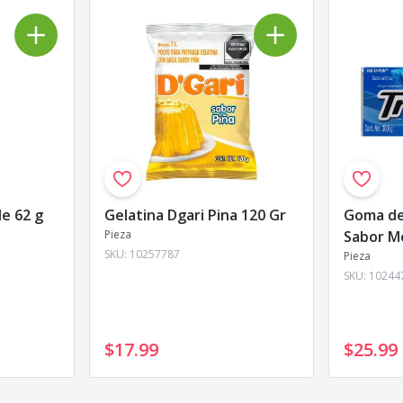
de 62 g
Gelatina Dgari Pina 120 Gr
Goma de
Pieza
Sabor M
SKU:
10257787
Pieza
SKU:
10244
$17
.
99
$25
.
99