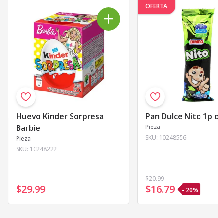
OFERTA
Huevo Kinder Sorpresa
Pan Dulce Nito 1p 
Barbie
Pieza
SKU:
10248556
Pieza
SKU:
10248222
$20
.99
$29
.
99
$16
.
79
- 20%