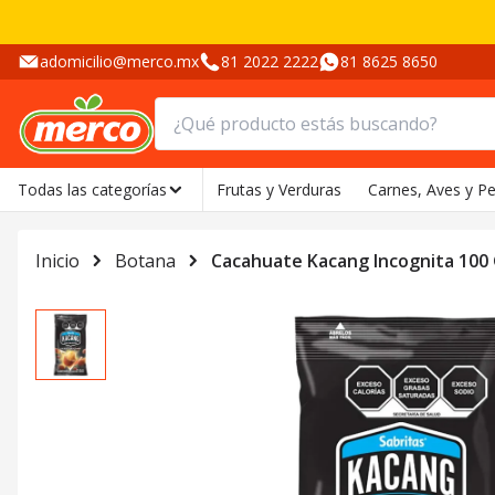
adomicilio@merco.mx
81 2022 2222
81 8625 8650
Todas las categorías
Frutas y Verduras
Carnes, Aves y P
Inicio
Botana
Cacahuate Kacang Incognita 100