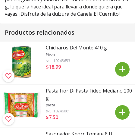
g, lo que la hace ideal para llevar a donde quiera que
vayas. ¡Disfruta de la dulzura de Canela El Cuernito!
Productos relacionados
Chícharos Del Monte 410 g
Pieza
sku:
10245653
$18
.
99
Pasta Fior Di Pasta Fideo Mediano 200
g
pieza
sku:
10246061
$7
.
50
Sazonador Knorr Tomate 8 U