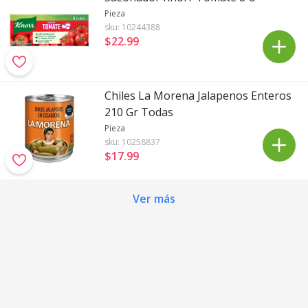
Pieza
sku:
10244388
$22
.
99
Chiles La Morena Jalapenos Enteros
210 Gr Todas
Pieza
sku:
10258837
$17
.
99
Ver más