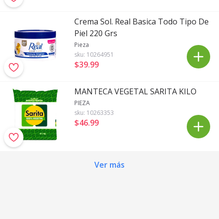
Crema Sol. Real Basica Todo Tipo De
Piel 220 Grs
Pieza
sku:
10264951
$39
.
99
MANTECA VEGETAL SARITA KILO
PIEZA
sku:
10263353
$46
.
99
Ver más