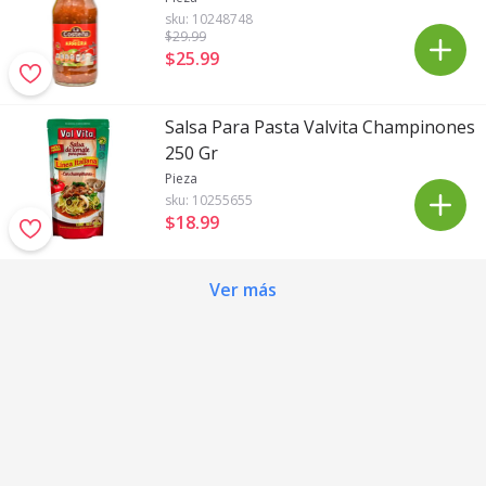
sku:
10248748
$29
.99
$25
.
99
Salsa Para Pasta Valvita Champinones
250 Gr
Pieza
sku:
10255655
$18
.
99
Ver más