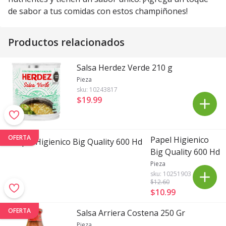
de sabor a tus comidas con estos champiñones!
Productos relacionados
Salsa Herdez Verde 210 g
Pieza
sku:
10243817
$19
.
99
OFERTA
Papel Higienico
Big Quality 600 Hd
Pieza
sku:
10251903
$12
.60
$10
.
99
OFERTA
Salsa Arriera Costena 250 Gr
Pieza