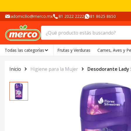
adomicilio@merco.mx
81 2022 2222
81 8625 8650
Todas las categorías
Frutas y Verduras
Carnes, Aves y P
Inicio
Higiene para la Mujer
Desodorante Lady S