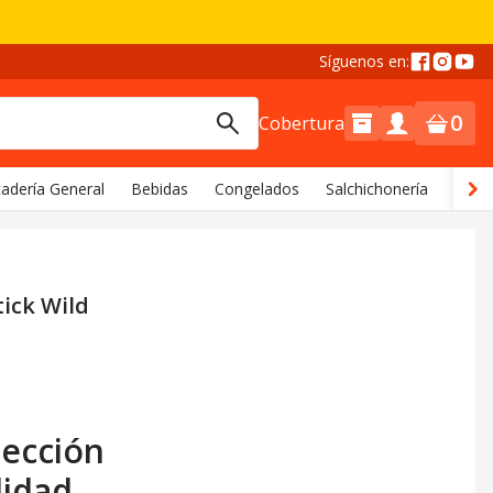
Síguenos en:
0
Cobertura
adería General
Bebidas
Congelados
Salchichonería
Comi
ick Wild
rección
lidad