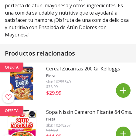
perfecta de atún, mayonesa y otros ingredientes. Es
una comida saludable y nutritiva que te ayudará a
satisfacer tu hambre. ¡Disfruta de una comida deliciosa
y nutritiva con Ensalada de Atún Dolores con
Mayonesa!
Productos relacionados
OFERTA
Cereal Zucaritas 200 Gr Kelloggs
Pieza
sku:
10255649
$38
.99
$29
.
99
OFERTA
Sopa Nissin Camaron Picante 64 Gms.
Pieza
sku:
10248287
$14
.50