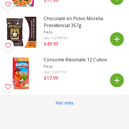
$11
.
99
Chocolate en Polvo Morelia
Presidencial 357g
Pieza
sku:
10249128
$49
.
99
Consome Rikomate 12 Cubos
Pieza
sku:
10257137
$17
.
99
Ver más