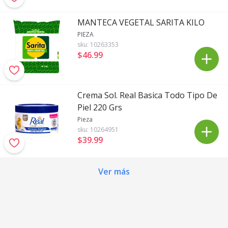
MANTECA VEGETAL SARITA KILO
PIEZA
sku:
10263353
$46
.
99
Crema Sol. Real Basica Todo Tipo De
Piel 220 Grs
Pieza
sku:
10264951
$39
.
99
Ver más