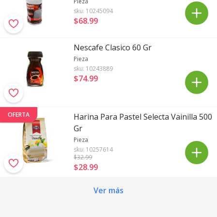
Pieza
sku:
10245094
$68
.
99
Nescafe Clasico 60 Gr
Pieza
sku:
10243889
$74
.
99
OFERTA
Harina Para Pastel Selecta Vainilla 500
Gr
Pieza
sku:
10257614
$32
.99
$28
.
99
Ver más