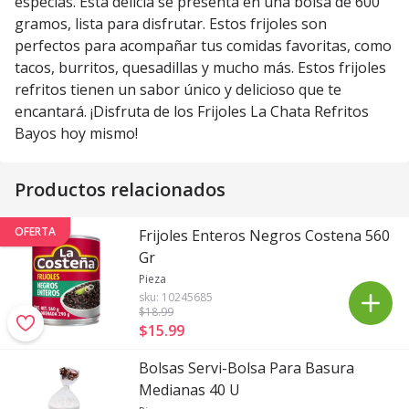
especias. Esta delicia se presenta en una bolsa de 600
gramos, lista para disfrutar. Estos frijoles son
perfectos para acompañar tus comidas favoritas, como
tacos, burritos, quesadillas y mucho más. Estos frijoles
refritos tienen un sabor único y delicioso que te
encantará. ¡Disfruta de los Frijoles La Chata Refritos
Bayos hoy mismo!
Productos relacionados
OFERTA
Frijoles Enteros Negros Costena 560
Gr
Pieza
sku:
10245685
$18
.99
$15
.
99
Bolsas Servi-Bolsa Para Basura
Medianas 40 U