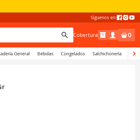
Síguenos en:
0
Cobertura
adería General
Bebidas
Congelados
Salchichonería
Comi
Gr