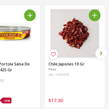
Portola Salsa De
Chile Japones 10 Gr
425 Gr
Pieza
SKU:
10258418
902
$17
.
30
- 20%