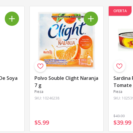
OFERTA
 De Soya
Polvo Souble Clight Naranja
Sardina 
7 g
Tomate 
Pieza
Pieza
SKU:
10246238
SKU:
10253
$49
.99
$5
.
99
$39
.
99