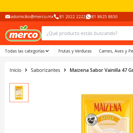
adomicilio@merco.mx
81 2022 2222
81 8625 8650
Todas las categorías
Frutas y Verduras
Carnes, Aves y P
Inicio
Saborizantes
Maizena Sabor Vainilla 47 G