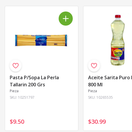
Pasta P/Sopa La Perla
Aceite Sarita Puro
Tallarin 200 Grs
800 Ml
Pieza
Pieza
SKU:
10251797
SKU:
10265535
$9
.
50
$30
.
99