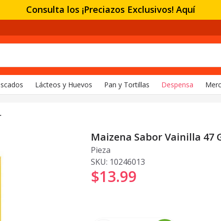
Consulta los ¡Preciazos Exclusivos! Aquí
escados
Lácteos y Huevos
Pan y Tortillas
Despensa
Merc
r
Maizena Sabor Vainilla 47 
Pieza
SKU:
10246013
$13
.
99