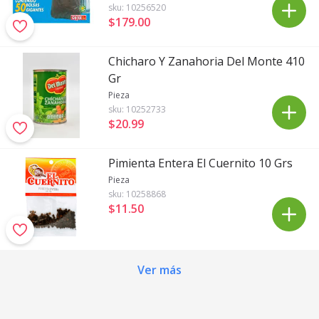
sku:
10256520
$179
.
00
Chicharo Y Zanahoria Del Monte 410
Gr
Pieza
sku:
10252733
$20
.
99
Pimienta Entera El Cuernito 10 Grs
Pieza
sku:
10258868
$11
.
50
Ver más