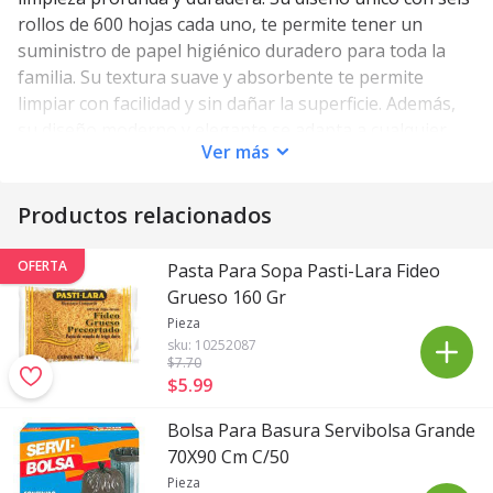
rollos de 600 hojas cada uno, te permite tener un
suministro de papel higiénico duradero para toda la
familia. Su textura suave y absorbente te permite
limpiar con facilidad y sin dañar la superficie. Además,
su diseño moderno y elegante se adapta a cualquier
Ver
más
baño. El papel higiénico Vogue 6 Rollos 600 es la mejor
opción para mantener tu hogar limpio y fresco.
Productos relacionados
OFERTA
Pasta Para Sopa Pasti-Lara Fideo
Grueso 160 Gr
Pieza
sku:
10252087
$7
.70
$5
.
99
Bolsa Para Basura Servibolsa Grande
70X90 Cm C/50
Pieza