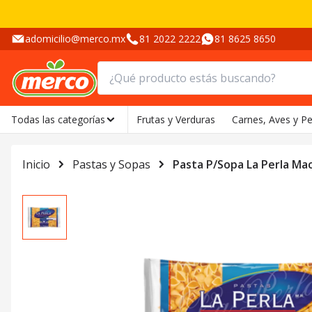
adomicilio@merco.mx
81 2022 2222
81 8625 8650
Todas las categorías
Frutas y Verduras
Carnes, Aves y P
Inicio
Pastas y Sopas
Pasta P/Sopa La Perla Ma