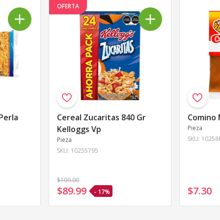
OFERTA
Perla
Cereal Zucaritas 840 Gr
Comino 
Kelloggs Vp
Pieza
SKU:
10258
Pieza
SKU:
10255795
$109
.00
$89
.
99
$7
.
30
- 17%