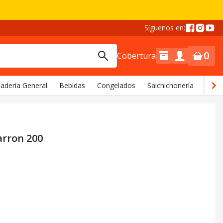
Síguenos en:
0
Cobertura
adería General
Bebidas
Congelados
Salchichonería
Comi
arron 200