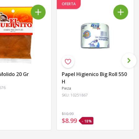
OFERTA
Molido 20 Gr
Papel Higienico Big Roll 550
H
676
Pieza
SKU:
10251867
$10
.99
$8
.
99
- 18%