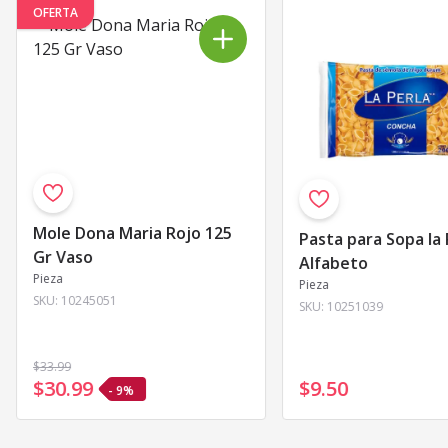
OFERTA
Mole Dona Maria Rojo 125
Pasta para Sopa la 
Gr Vaso
Alfabeto
Pieza
Pieza
SKU:
10245051
SKU:
10251039
$33
.99
$30
.
99
$9
.
50
- 9%