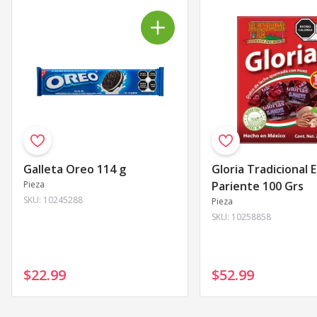
Galleta Oreo 114 g
Gloria Tradicional E
Pieza
Pariente 100 Grs
SKU:
10245288
Pieza
SKU:
10258858
$22
.
99
$52
.
99