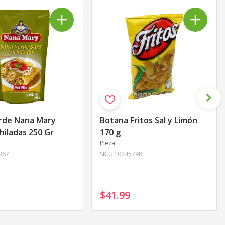
erde Nana Mary
Botana Fritos Sal y Limón
hiladas 250 Gr
170 g
Pieza
367
SKU:
10245798
$41
.
99