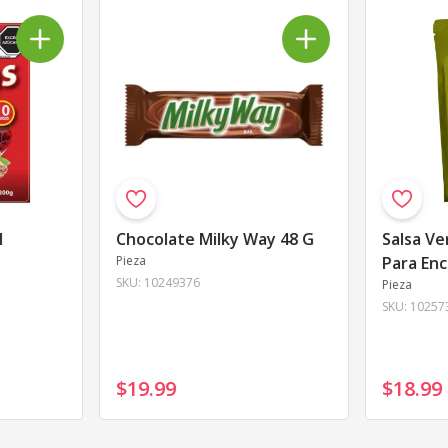
l
Chocolate Milky Way 48 G
Salsa V
Pieza
Para Enc
SKU:
10249376
Pieza
SKU:
10257
$19
.
99
$18
.
99