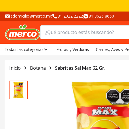
adomicilio@merco.mx
81 2022 2222
81 8625 8650
Todas las categorías
Frutas y Verduras
Carnes, Aves y P
Inicio
Botana
Sabritas Sal Max 62 Gr.