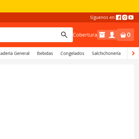
Síguenos en:
0
Cobertura
adería General
Bebidas
Congelados
Salchichonería
Comi