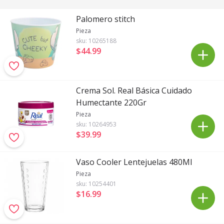
Palomero stitch
Pieza
sku:
10265188
$44
.
99
Crema Sol. Real Básica Cuidado
Humectante 220Gr
Pieza
sku:
10264953
$39
.
99
Vaso Cooler Lentejuelas 480Ml
Pieza
sku:
10254401
$16
.
99