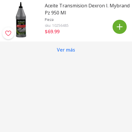
Aceite Transmision Dexron I. Mybrand
Pz 950 Ml
Pieza
sku:
10256485
$69
.
99
Ver más