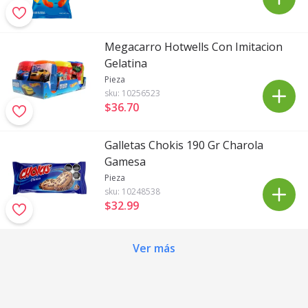
Megacarro Hotwells Con Imitacion
Gelatina
Pieza
sku:
10256523
$36
.
70
Galletas Chokis 190 Gr Charola
Gamesa
Pieza
sku:
10248538
$32
.
99
Ver más