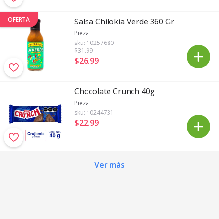
OFERTA
Salsa Chilokia Verde 360 Gr
Pieza
sku:
10257680
$31
.99
$26
.
99
Chocolate Crunch 40g
Pieza
sku:
10244731
$22
.
99
Ver más