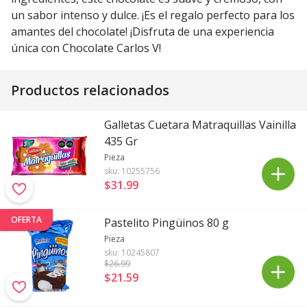
un sabor intenso y dulce. ¡Es el regalo perfecto para los
amantes del chocolate! ¡Disfruta de una experiencia
única con Chocolate Carlos V!
Productos relacionados
Galletas Cuetara Matraquillas Vainilla
435 Gr
Pieza
sku:
10255756
$31
.
99
OFERTA
Pastelito Pingüinos 80 g
Pieza
sku:
10245807
$26
.99
$21
.
59