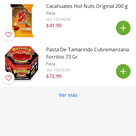
Cacahuates Hot Nuts Original 200 g
Pieza
sku:
10244240
$41
.
99
Pasta De Tamarindo Cubremanzana
Forritos 73 Gr
Pieza
sku:
10258367
$72
.
99
Ver más