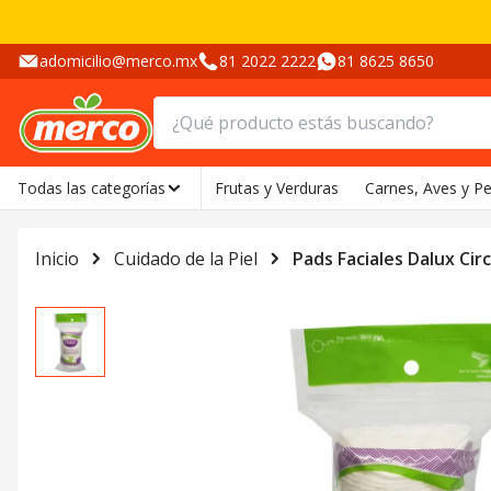
adomicilio@merco.mx
81 2022 2222
81 8625 8650
Todas las categorías
Frutas y Verduras
Carnes, Aves y P
Inicio
Cuidado de la Piel
Pads Faciales Dalux Cir