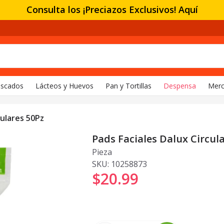
Consulta los ¡Preciazos Exclusivos! Aquí
escados
Lácteos y Huevos
Pan y Tortillas
Despensa
Merc
culares 50Pz
Pads Faciales Dalux Circul
Pieza
SKU:
10258873
$20
.
99