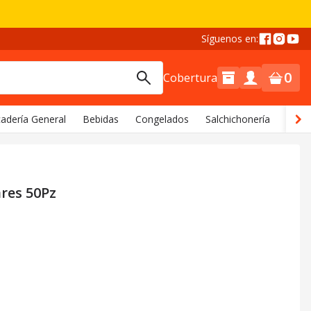
Síguenos en:
0
Cobertura
adería General
Bebidas
Congelados
Salchichonería
Comi
ares 50Pz