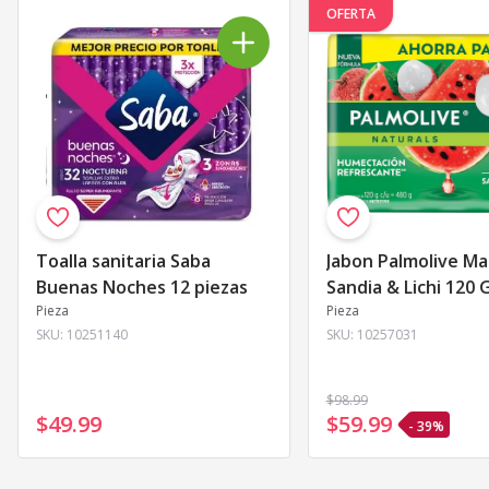
OFERTA
Toalla sanitaria Saba
Jabon Palmolive Ma
Buenas Noches 12 piezas
Sandia & Lichi 120 
Pieza
Pieza
SKU:
10251140
SKU:
10257031
$98
.99
$49
.
99
$59
.
99
- 39%