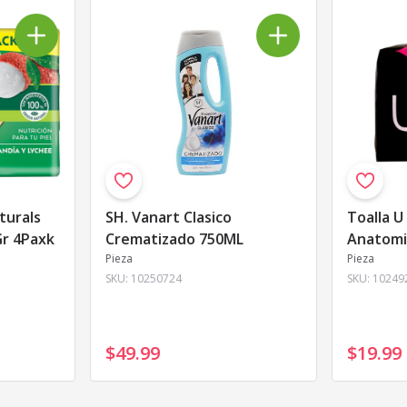
turals
SH. Vanart Clasico
Toalla U
Gr 4Paxk
Crematizado 750ML
Anatomic
Pieza
Pieza
SKU:
10250724
SKU:
10249
$49
.
99
$19
.
99