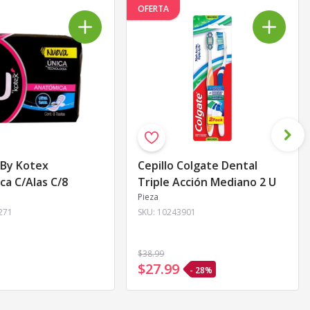
OFERTA
 By Kotex
Cepillo Colgate Dental
a C/Alas C/8
Triple Acción Mediano 2 U
Pieza
271
SKU:
10243901
$38
.99
$27
.
99
- 28%