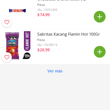
Pieza
sku:
10252469
$74
.
99
Sabritas Kacang Flamin Hot 100Gr
Pieza
sku:
10248519
$26
.
99
Ver más