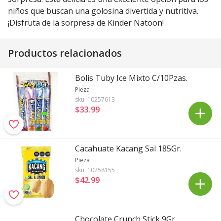
niños que buscan una golosina divertida y nutritiva.
¡Disfruta de la sorpresa de Kinder Natoon!
Productos relacionados
Bolis Tuby Ice Mixto C/10Pzas.
Pieza
sku:
10257613
$33
.
99
Cacahuate Kacang Sal 185Gr.
Pieza
sku:
10258155
$42
.
99
Chocolate Crunch Stick 9Gr